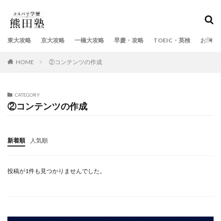
検索
東大攻略
京大攻略
一橋大攻略
早慶・攻略
TOEIC・英検
お問い
HOME
②コンテンツの作成
CATEGORY
②コンテンツの作成
新着順
人気順
投稿が1件も見つかりませんでした。