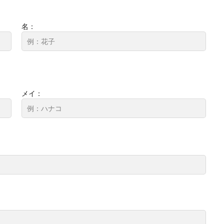
名：
メイ：