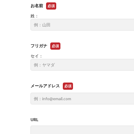
お名前
必須
姓：
フリガナ
必須
セイ：
メールアドレス
必須
URL